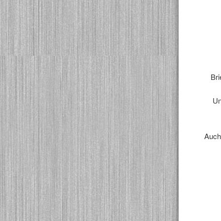
Bri
Un
Auch