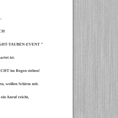
..
CH
"LIGHT-TAUBEN-EVENT "
rtet ist.
 NICHT im Regen stehen!
sen, weißen Schirm mit.
ein Anruf reicht,