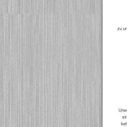
zu u
Unse
si
keh